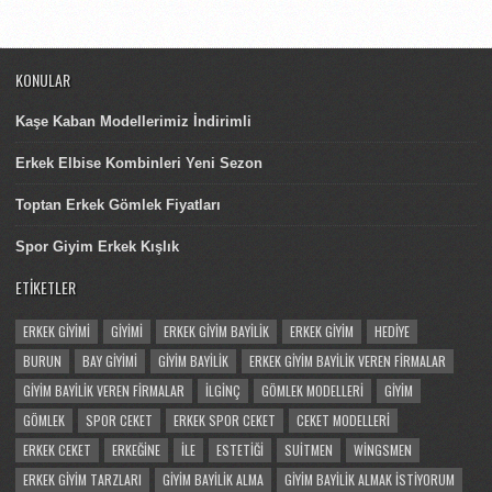
KONULAR
Kaşe Kaban Modellerimiz İndirimli
Erkek Elbise Kombinleri Yeni Sezon
Toptan Erkek Gömlek Fiyatları
Spor Giyim Erkek Kışlık
ETIKETLER
ERKEK GIYIMI
GIYIMI
ERKEK GIYIM BAYILIK
ERKEK GIYIM
HEDIYE
BURUN
BAY GIYIMI
GIYIM BAYILIK
ERKEK GIYIM BAYILIK VEREN FIRMALAR
GIYIM BAYILIK VEREN FIRMALAR
İLGINÇ
GÖMLEK MODELLERI
GIYIM
GÖMLEK
SPOR CEKET
ERKEK SPOR CEKET
CEKET MODELLERI
ERKEK CEKET
ERKEĞINE
ILE
ESTETIĞI
SUITMEN
WINGSMEN
ERKEK GIYIM TARZLARI
GIYIM BAYILIK ALMA
GIYIM BAYILIK ALMAK ISTIYORUM