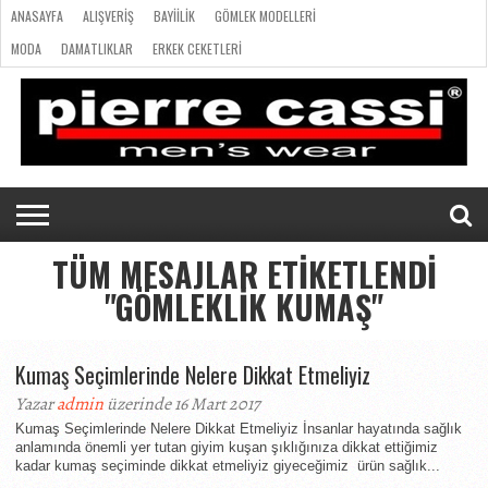
ANASAYFA
ALIŞVERIŞ
BAYIILIK
GÖMLEK MODELLERI
MODA
DAMATLIKLAR
ERKEK CEKETLERI
ANASAYFA
ERKEK GIYIMI
ILETISIM
ALIŞVERIŞ
BAYIILIK
GÖMLEK
MODA
DAMATLIKLAR
ERKEK
ERKEK
ILETISIM
MODELLERI
CEKETLERI
GIYIMI
TÜM MESAJLAR ETIKETLENDI
"GÖMLEKLIK KUMAŞ"
Kumaş Seçimlerinde Nelere Dikkat Etmeliyiz
Yazar
admin
üzerinde 16 Mart 2017
Kumaş Seçimlerinde Nelere Dikkat Etmeliyiz İnsanlar hayatında sağlık
anlamında önemli yer tutan giyim kuşan şıklığınıza dikkat ettiğimiz
kadar kumaş seçiminde dikkat etmeliyiz giyeceğimiz ürün sağlık...