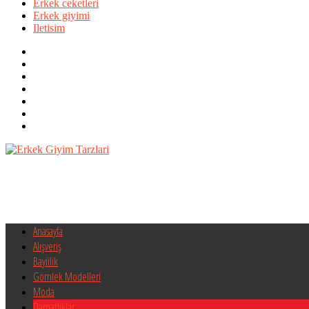
Erkek ceketleri
Erkek giyimi
Iletisim
Anasayfa
Alışveriş
Bayiilik
Gömlek Modelleri
Moda
Damatlıklar