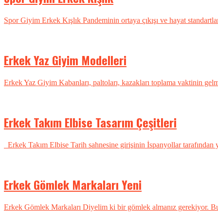
Spor Giyim Erkek Kışlık Pandeminin ortaya çıkışı ve hayat standartlar
Erkek Yaz Giyim Modelleri
Erkek Yaz Giyim Kabanları, paltoları, kazakları toplama vaktinin gelmes
Erkek Takım Elbise Tasarım Çeşitleri
Erkek Takım Elbise Tarih sahnesine girişinin İspanyollar tarafından y
Erkek Gömlek Markaları Yeni
Erkek Gömlek Markaları Diyelim ki bir gömlek almanız gerekiyor. Bu