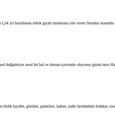
k iyi hazırlanan erkek giyim modasına yön veren firmalar arasında 
sıl değiştiriyor nasıl bir hal ve durum içresinde oluyoruz giyim tarzı Hay
birlik kıyafet, gömlek, pantolon, kaban, palto üretimdeki fedakar, esne