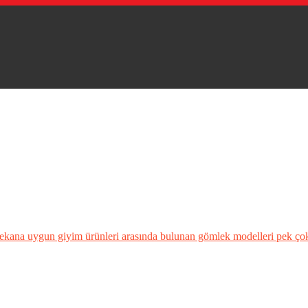
na uygun giyim ürünleri arasında bulunan gömlek modelleri pek çok re