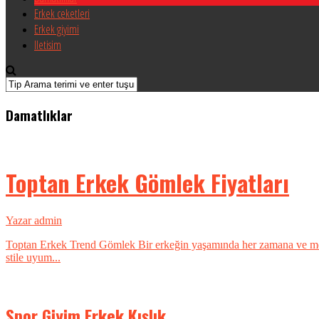
Erkek ceketleri
Erkek giyimi
Iletisim
Damatlıklar
Toptan Erkek Gömlek Fiyatları
Yazar admin
Toptan Erkek Trend Gömlek Bir erkeğin yaşamında her zamana ve meka
stile uyum...
Spor Giyim Erkek Kışlık