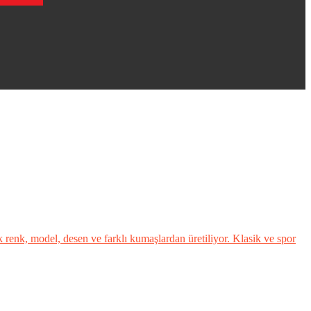
nk, model, desen ve farklı kumaşlardan üretiliyor. Klasik ve spor