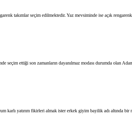
arenk takımlar seçim edilmektedir. Yaz mevsiminde ise açık rengarenk A
imde seçim ettiği son zamanların dayanılmaz modası durumda olan Adam 
kurum karlı yatırım fikirleri almak ister erkek giyim bayilik adı altında b