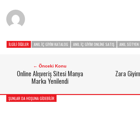
İLGILI ÖĞELER
ANIL IÇ GIYIM KATALOG
ANIL IÇ GIYIM ONLINE SATIŞ
ANIL SÜTYEN
← Önceki Konu
Online Alışveriş Sitesi Manya
Zara Giyi
Marka Yenilendi
ŞUNLAR DA HOŞUNA GIDEBILIR