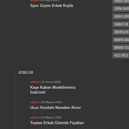
ERKEK GIY
admin
| 09 Mart 2021
Spor Giyim Erkek Kışlık
GIYIM BAY
ERKEK GIY
DAMATLIK 
ÖNERILERI
MANYA MA
MIKNATISL
HIZLI KIL
KONULAR
admin
| 11 Ocak 2025
Kaşe Kaban Modellerimiz
İndirimli
admin
| 26 Mayıs 2023
Ucuz Kurdele Nereden Alınır
admin
| 14 Mayıs 2021
Toptan Erkek Gömlek Fiyatları