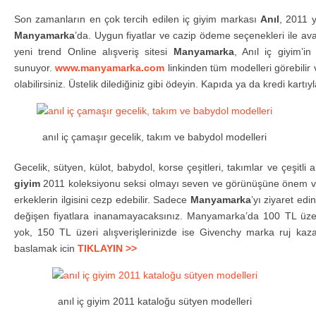
Son zamanların en çok tercih edilen iç giyim markası
Anıl
, 2011 y
Manyamarka
’da. Uygun fiyatlar ve cazip ödeme seçenekleri ile av
yeni trend Online alışveriş sitesi
Manyamarka
, Anıl iç giyim’in
sunuyor.
www.manyamarka.com
linkinden tüm modelleri görebilir 
olabilirsiniz. Üstelik dilediğiniz gibi ödeyin. Kapıda ya da kredi kartıyl
anıl iç çamaşır gecelik, takım ve babydol modelleri
Gecelik, sütyen, külot, babydol, korse çeşitleri, takımlar ve çeşitli
giyim
2011 koleksiyonu seksi olmayı seven ve görünüşüne önem ve
erkeklerin ilgisini cezp edebilir. Sadece
Manyamarka
’yı ziyaret ed
değişen fiyatlara inanamayacaksınız. Manyamarka’da 100 TL üzeri
yok, 150 TL üzeri alışverişlerinizde ise Givenchy marka ruj kaza
baslamak icin
TIKLAYIN >>
anıl iç giyim 2011 kataloğu sütyen modelleri