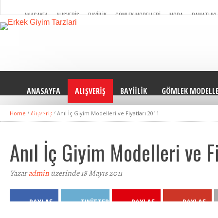
ANASAYFA
ALIŞVERIŞ
BAYIILIK
GÖMLEK MODELLERI
MODA
DAMATLIKL
ILETISIM
ANASAYFA
ALIŞVERIŞ
BAYIILIK
GÖMLEK MODELLE
Home
/
Alışveriş
/
Anıl İç Giyim Modelleri ve Fiyatları 2011
ILETISIM
Anıl İç Giyim Modelleri ve F
Yazar
admin
üzerinde 18 Mayıs 2011
PAYLAŞ
TWITTER
PAYLAŞ
PAYLAŞ