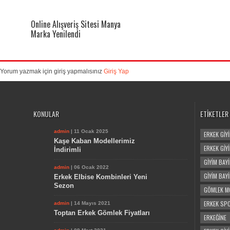
Online Alışveriş Sitesi Manya
Marka Yenilendi
Yorum yazmak için giriş yapmalısınız
Giriş Yap
KONULAR
ETIKETLER
admin
| 11 Ocak 2025
ERKEK GIYI
Kaşe Kaban Modellerimiz
ERKEK GIY
İndirimli
GIYIM BAYI
admin
| 06 Ocak 2022
GIYIM BAY
Erkek Elbise Kombinleri Yeni
Sezon
GÖMLEK M
ERKEK SP
admin
| 14 Mayıs 2021
Toptan Erkek Gömlek Fiyatları
ERKEĞINE