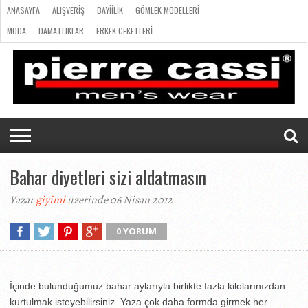
ANASAYFA
ALIŞVERIŞ
BAYIILIK
GÖMLEK MODELLERI
MODA
DAMATLIKLAR
ERKEK CEKETLERI
ANASAYFA
ERKEK GIYIMI
ILETISIM
ALIŞVERIŞ
BAYIILIK
GÖMLEK
MODA
DAMATLIKLAR
ERKEK
ERKEK
ILETISIM
MODELLERI
CEKETLERI
GIYIMI
Bahar diyetleri sizi aldatmasın
Yazar
giyimi
üzerinde 06 Nisan 2012
0 YORUM
İçinde bulunduğumuz bahar aylarıyla birlikte fazla kilolarınızdan
kurtulmak isteyebilirsiniz. Yaza çok daha formda girmek her