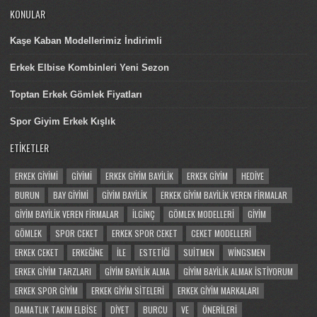
KONULAR
Kaşe Kaban Modellerimiz İndirimli
Erkek Elbise Kombinleri Yeni Sezon
Toptan Erkek Gömlek Fiyatları
Spor Giyim Erkek Kışlık
ETIKETLER
ERKEK GIYIMI
GIYIMI
ERKEK GIYIM BAYILIK
ERKEK GIYIM
HEDIYE
BURUN
BAY GIYIMI
GIYIM BAYILIK
ERKEK GIYIM BAYILIK VEREN FIRMALAR
GIYIM BAYILIK VEREN FIRMALAR
İLGINÇ
GÖMLEK MODELLERI
GIYIM
GÖMLEK
SPOR CEKET
ERKEK SPOR CEKET
CEKET MODELLERI
ERKEK CEKET
ERKEĞINE
ILE
ESTETIĞI
SUITMEN
WINGSMEN
ERKEK GIYIM TARZLARI
GIYIM BAYILIK ALMA
GIYIM BAYILIK ALMAK ISTIYORUM
ERKEK SPOR GIYIM
ERKEK GIYIM SITELERI
ERKEK GIYIM MARKALARI
DAMATLIK TAKIM ELBISE
DIYET
BURCU
VE
ÖNERILERI