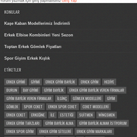
Yorum yazmak için giriş yapmalısınız
Giriş Yap
KONULAR
Kaşe Kaban Modellerimiz İndirimli
Erkek Elbise Kombinleri Yeni Sezon
Toptan Erkek Gömlek Fiyatları
Spor Giyim Erkek Kışlık
ETIKETLER
ERKEK GIYIMI
GIYIMI
ERKEK GIYIM BAYILIK
ERKEK GIYIM
HEDIYE
BURUN
BAY GIYIMI
GIYIM BAYILIK
ERKEK GIYIM BAYILIK VEREN FIRMALAR
GIYIM BAYILIK VEREN FIRMALAR
İLGINÇ
GÖMLEK MODELLERI
GIYIM
GÖMLEK
SPOR CEKET
ERKEK SPOR CEKET
CEKET MODELLERI
ERKEK CEKET
ERKEĞINE
ILE
ESTETIĞI
SUITMEN
WINGSMEN
ERKEK GIYIM TARZLARI
GIYIM BAYILIK ALMA
GIYIM BAYILIK ALMAK ISTIYORUM
ERKEK SPOR GIYIM
ERKEK GIYIM SITELERI
ERKEK GIYIM MARKALARI