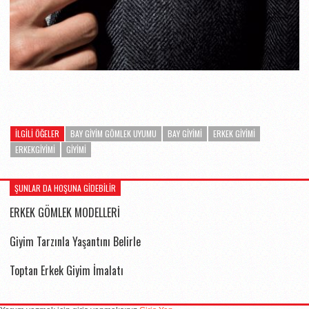
İLGILI ÖĞELER
BAY GIYIM GÖMLEK UYUMU
BAY GIYIMI
ERKEK GIYIMI
ERKEKGIYIMI
GIYIMI
ŞUNLAR DA HOŞUNA GIDEBILIR
ERKEK GÖMLEK MODELLERİ
Giyim Tarzınla Yaşantını Belirle
Toptan Erkek Giyim İmalatı