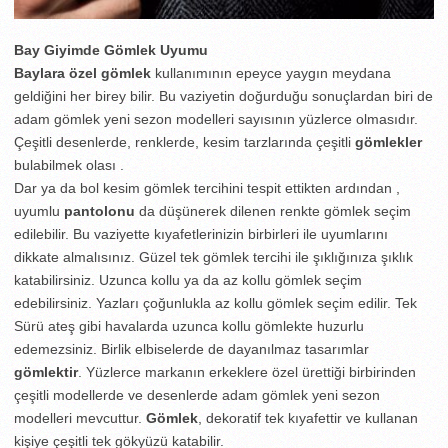
Bay Giyimde Gömlek Uyumu
Baylara özel gömlek
kullanımının epeyce yaygın meydana
geldiğini her birey bilir. Bu vaziyetin doğurduğu sonuçlardan biri de
adam gömlek yeni sezon modelleri sayısının yüzlerce olmasıdır.
Çeşitli desenlerde, renklerde, kesim tarzlarında çeşitli
gömlekler
bulabilmek olası .
Dar ya da bol kesim gömlek tercihini tespit ettikten ardından ,
uyumlu
pantolonu
da düşünerek dilenen renkte gömlek seçim
edilebilir. Bu vaziyette kıyafetlerinizin birbirleri ile uyumlarını
dikkate almalısınız. Güzel tek gömlek tercihi ile şıklığınıza şıklık
katabilirsiniz. Uzunca kollu ya da az kollu gömlek seçim
edebilirsiniz. Yazları çoğunlukla az kollu gömlek seçim edilir. Tek
Sürü ateş gibi havalarda uzunca kollu gömlekte huzurlu
edemezsiniz. Birlik elbiselerde de dayanılmaz tasarımlar
gömlektir
. Yüzlerce markanın erkeklere özel ürettiği birbirinden
çeşitli modellerde ve desenlerde adam gömlek yeni sezon
modelleri mevcuttur.
Gömlek
, dekoratif tek kıyafettir ve kullanan
kişiye çeşitli tek gökyüzü katabilir.