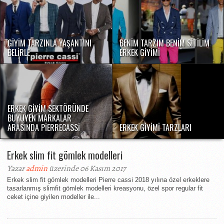
GIYIM TARZINLA YAŞANTINI
BENIM TARZIM BENIM SITILIM
BELIRLE
ERKEK GIYIMI
ERKEK GIYIM SEKTÖRÜNDE
BÜYÜYEN MARKALAR
ARASINDA PIERRECASSI
ERKEK GIYIMI TARZLARI
Erkek slim fit gömlek modelleri
Yazar
admin
üzerinde 06 Kasım 2017
Erkek slim fit gömlek modelleri Pierre cassi 2018 yılına özel erkeklere
tasarlanmış slimfit gömlek modelleri kreasyonu, özel spor regular fit
ceket içine giyilen modeller ile...