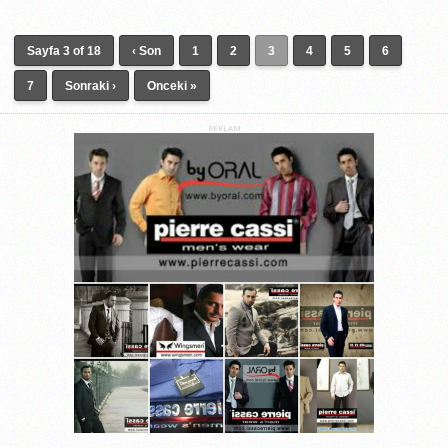
Sayfa 3 of 18
‹ Son
1
2
3
4
5
6
7
Sonraki ›
Onceki »
REKLAM