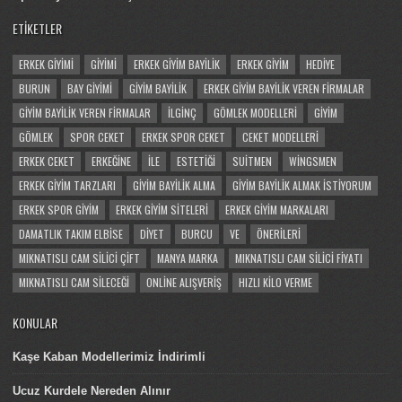
ETIKETLER
ERKEK GIYIMI
GIYIMI
ERKEK GIYIM BAYILIK
ERKEK GIYIM
HEDIYE
BURUN
BAY GIYIMI
GIYIM BAYILIK
ERKEK GIYIM BAYILIK VEREN FIRMALAR
GIYIM BAYILIK VEREN FIRMALAR
İLGINÇ
GÖMLEK MODELLERI
GIYIM
GÖMLEK
SPOR CEKET
ERKEK SPOR CEKET
CEKET MODELLERI
ERKEK CEKET
ERKEĞINE
ILE
ESTETIĞI
SUITMEN
WINGSMEN
ERKEK GIYIM TARZLARI
GIYIM BAYILIK ALMA
GIYIM BAYILIK ALMAK ISTIYORUM
ERKEK SPOR GIYIM
ERKEK GIYIM SITELERI
ERKEK GIYIM MARKALARI
DAMATLIK TAKIM ELBISE
DIYET
BURCU
VE
ÖNERILERI
MIKNATISLI CAM SILICI ÇIFT
MANYA MARKA
MIKNATISLI CAM SILICI FIYATI
MIKNATISLI CAM SILECEĞI
ONLINE ALIŞVERIŞ
HIZLI KILO VERME
KONULAR
Kaşe Kaban Modellerimiz İndirimli
Ucuz Kurdele Nereden Alınır