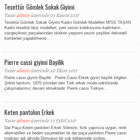
Tesettür Gömlek Sokak Giyimi
Yazar
admin
üzerinde 03 Kasım 2017
Tesettür Gömlek Sokak Giyimi Kadın Gömlek Modelleri MİSS TAŞAN
Kadın tesettür bluz modelleri, yeni sezon koleksiyonu kadınların
vazgeçilmez parçalarından olurken yepyeni sezon çeşitleri dekoratif
kombinler yapabilmeniz...
Pierre cassi giyimi Bayilik
Yazar
admin
üzerinde 20 Ekim 2017
Pierre cassi giyimi Bayilik Pierre Cassi Erkek giyim bayilik bilgileri
Şirket tanıtımı: 1970 yılından beri Türk erkek moda sektöründe
çalışmalarımız devam etmektedir. Pierre cassi Türkiye...
Keten pantolon Erkek
Yazar
admin
üzerinde 23 Eylül 2017
Dar Paça Keten pantolon Erkek Stilinize, fizik yapınıza uygun, renk
alternatifleri ve beden seçenekleri ile dar paça pantolon Pierre cassi
markası adı altında Dünyanın bir çok bölgesinde sizlere...